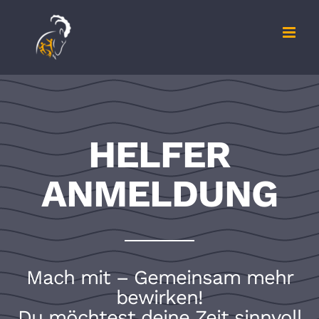
Zum
Inhalt
springen
HELFER
ANMELDUNG
Mach mit – Gemeinsam mehr
bewirken!
Du möchtest deine Zeit sinnvoll