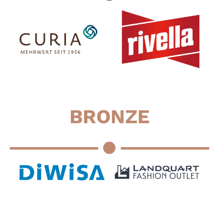
B
R
ONZE