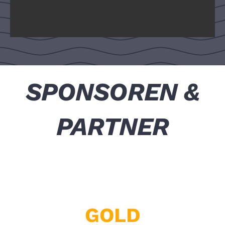
S
PONSOREN
&
PARTNER
G
OLD