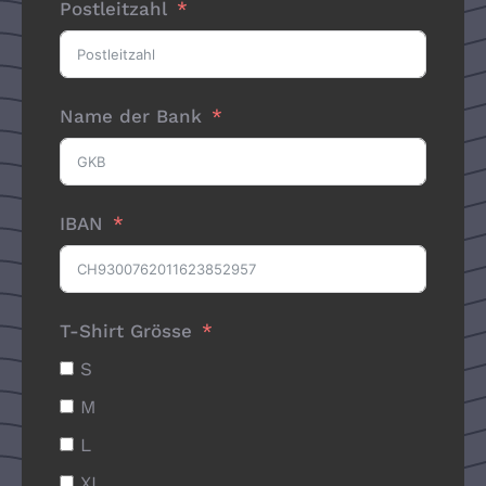
Postleitzahl
Name der Bank
IBAN
T-Shirt Grösse
S
M
L
XL