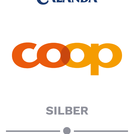
S
ILBER