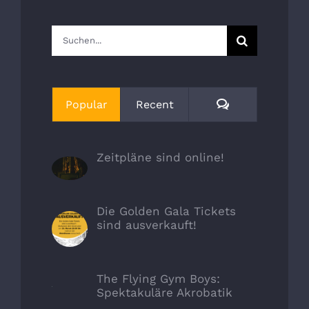
Suche
nach:
Comments
Popular
Recent
Zeitpläne sind online!
Die Golden Gala Tickets
sind ausverkauft!
The Flying Gym Boys:
Spektakuläre Akrobatik