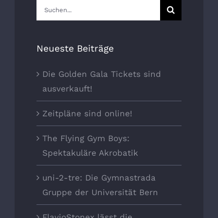
Suche
nach:
Neueste Beiträge
Die Golden Gala Tickets sind
ausverkauft!
Zeitpläne sind online!
The Flying Gym Boys:
Spektakuläre Akrobatik
uni-2-tre: Die Gymnastrada
Gruppe der Universität Bern
FlavioStonex lässt die